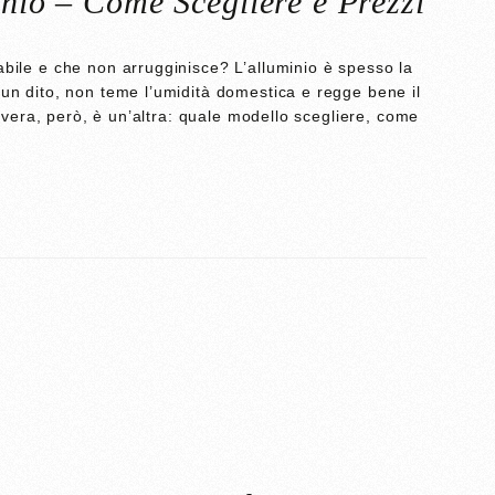
inio – Come Scegliere e Prezzi
abile e che non arrugginisce? L’alluminio è spesso la
 un dito, non teme l’umidità domestica e regge bene il
da vera, però, è un’altra: quale modello scegliere, come