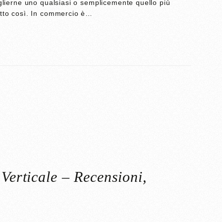
eglierne uno qualsiasi o semplicemente quello più
atto così. In commercio è…
Verticale – Recensioni,