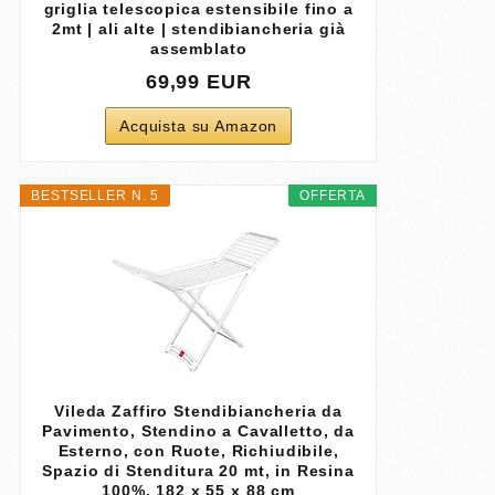
griglia telescopica estensibile fino a
2mt | ali alte | stendibiancheria già
assemblato
69,99 EUR
Acquista su Amazon
BESTSELLER N. 5
OFFERTA
Vileda Zaffiro Stendibiancheria da
Pavimento, Stendino a Cavalletto, da
Esterno, con Ruote, Richiudibile,
Spazio di Stenditura 20 mt, in Resina
100%, 182 x 55 x 88 cm