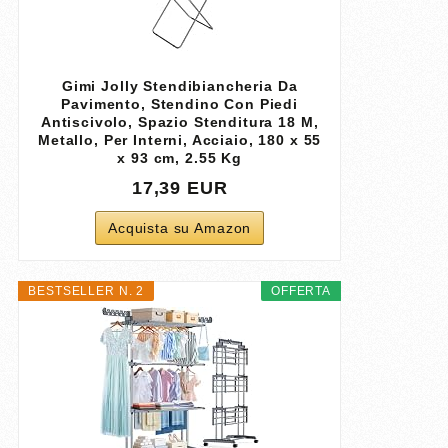
Gimi Jolly Stendibiancheria Da
Pavimento, Stendino Con Piedi
Antiscivolo, Spazio Stenditura 18 M,
Metallo, Per Interni, Acciaio‎, 180 x 55
x 93 cm, 2.55 Kg
17,39 EUR
Acquista su Amazon
BESTSELLER N. 2
OFFERTA