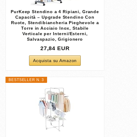
PurKeep Stendino a 4 Ripiani, Grande
Capacità – Upgrade Stendino Con
Ruote, Stendibiancheria Pieghevole a
Torre in Acciaio Inox, Stabile
Verticale per Interni/Esterni,
Salvaspazio, Grigionero
27,84 EUR
Acquista su Amazon
BESTSELLER N. 3