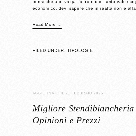
pensi che uno valga l’altro e che tanto vale sc
economico, devi sapere che in realtà non è aff
Read More …
FILED UNDER:
TIPOLOGIE
AGGIORNATO IL
21 FEBBRAIO 2026
Migliore Stendibiancheria 
Opinioni e Prezzi